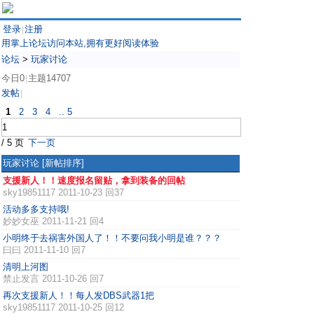
登录
注册
|
用掌上论坛访问本站,拥有更好阅读体验
论坛
>
玩家讨论
今日0
主题14707
|
发帖
|
1
2
3
4
.. 5
/ 5 页
下一页
玩家讨论
[新帖排序]
支援新人！！速度报名留贴，拿到装备的回帖
sky19851117
2011-10-23 回37
活动多多支持哦!
妙妙女巫
2011-11-21 回4
小明终于去祸害外国人了！！不要问我小明是谁？？？
曰曰
2011-11-10 回7
清明上河图
禁止发言
2011-10-26 回7
再次支援新人！！每人发DBS武器1把
sky19851117
2011-10-25 回12