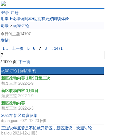
登录
注册
|
用掌上论坛访问本站,拥有更好阅读体验
论坛
>
玩家讨论
今日0
主题14707
|
发帖
|
1 ..
上一页
5
6
7
8
.. 1471
/ 1000 页
下一页
玩家讨论
[新帖排序]
新区改动内容 1月9日第二次
颓废三道
2022-1-9
新区改动内容 1月9日
颓废三道
2022-1-9
新区改动内容
颓废三道
2022-1-3
2022年新区建议征集
itgangpao
2021-12-20 回9
三道说年底若是不忙就开新区，新区建议，欢迎讨论
bailou
2021-12-1 回3