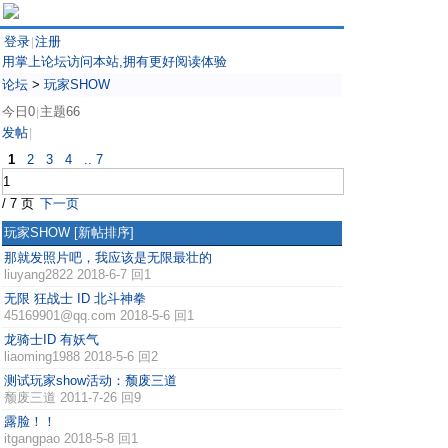
登录
注册
|
用掌上论坛访问本站,拥有更好阅读体验
论坛
>
玩家SHOW
今日0
主题66
|
发帖
|
1
2
3
4
.. 7
/ 7 页
下一页
玩家SHOW
[新帖排序]
那就发照片吧，我应该是无限最壮的
liuyang2822
2018-6-7 回1
无限 狂战士 ID 北斗神拳
45169901@qq.com
2018-5-6 回1
龙骑士ID 有妖气
liaoming1988
2018-5-6 回2
测试玩家show活动：颓废三道
颓废三道
2011-7-26 回9
露脸！！
itgangpao
2018-5-8 回1