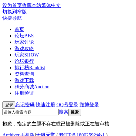
设为首页
收藏本站
繁体中文
切换到窄版
快捷导航
首页
论坛
BBS
玩家讨论
游戏攻略
玩家SHOW
论坛银行
排行榜
Ranklist
资料查询
游戏下载
积分商城
Auction
注册验证
忘记密码
快速注册
QQ号登录
微博登录
登录
搜索
搜索
抱歉，指定的主题不存在或已被删除或正在被审核
Archiver
|
手机版
|
无限天堂
(
黔ICP备18002592号-1
)